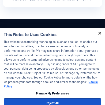
This Website Uses Cookies
Hey there!
This website uses tracking technologies, such as cookies, to enable our
I'm Ozzy, your OPSWAT virtual assistant.
website functionalities, to enhance user experience or to analyze
How can I help you secure what's critical
performance and traffic. We may also share information about your use of
today?
our site with our social media, advertising, and analytics partners. This
allows us to perform targeted advertising and to select ads and content
that will be more relevant to you. By clicking “Accept All,” you agree to
your personal data being processed by all cookies and other technologies
on our website. Click “Reject All” to refuse, or “Manage My Preferences” to
manage your choices. See our Cookie Policy for more details on the how
©2026OPSWAT . 保留所有权利。OPSWAT、MetaDefender、Metascan、
we process your data through cookies and similar technologies:
Cookie
MetaAccess、OPSWAT 、"不信任文件，不信任设备"、"OPSWAT "、"保护全球关
键基础设施"、"Deep CDR™技术"、"InQuest"、"InQuest标
Policy
识"、"DFI"、"RetroHunt"、"深度文件检测"及"加入追踪"OPSWAT 的商标。第三方
商标归其各自所有者所有。
Manage My Preferences
法律声明
隐私政策
您在加利福尼亚州的隐私选择
Reject All