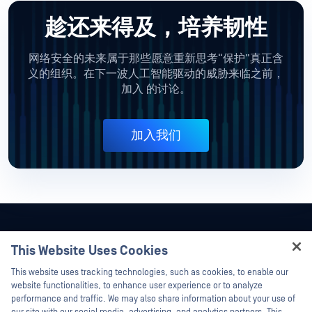
趁还来得及，培养韧性
网络安全的未来属于那些愿意重新思考“保护”真正含
义的组织。在下一波人工智能驱动的威胁来临之前，
加入
的讨论。
加入我们
This Website Uses Cookies
Hey there!
This website uses tracking technologies, such as cookies, to enable our
I'm Ozzy, your OPSWAT virtual assistant.
website functionalities, to enhance user experience or to analyze
How can I help you secure what's critical
performance and traffic. We may also share information about your use of
today?