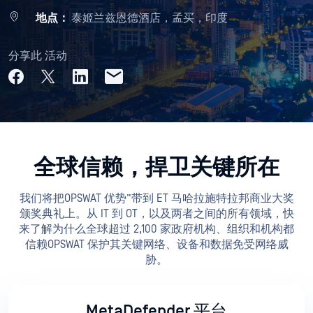
地点：
泰姬兰兹恩德酒店，孟买，印度
分享此 活动
全球信赖，捍卫关键所在
我们将把OPSWAT 优势”带到 ET 马哈拉施特拉邦商业大奖
颁奖典礼上。从 IT 到 OT，以及两者之间的所有领域，快
来了解为什么全球超过 2,100 家政府机构、组织和机构都
信赖OPSWAT 保护其关键网络、设备和数据免受网络威
胁。
MetaDefender 平台