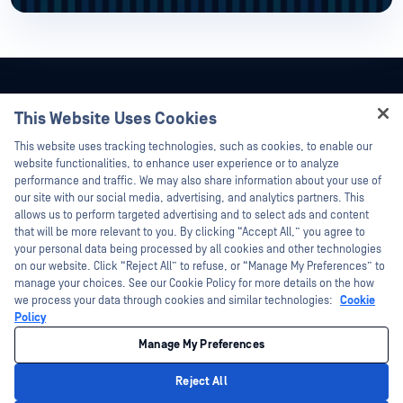
This Website Uses Cookies
Hey there!
This website uses tracking technologies, such as cookies, to enable our
I'm Ozzy, your OPSWAT virtual assistant.
website functionalities, to enhance user experience or to analyze
How can I help you secure what's critical
performance and traffic. We may also share information about your use of
today?
our site with our social media, advertising, and analytics partners. This
allows us to perform targeted advertising and to select ads and content
that will be more relevant to you. By clicking “Accept All,” you agree to
your personal data being processed by all cookies and other technologies
on our website. Click “Reject All” to refuse, or “Manage My Preferences” to
manage your choices. See our Cookie Policy for more details on the how
©2026OPSWAT . 保留所有权利。OPSWAT、MetaDefender、Metascan、
we process your data through cookies and similar technologies:
Cookie
MetaAccess、OPSWAT 、"不信任文件，不信任设备"、"OPSWAT "、"保护全球关
键基础设施"、"Deep CDR™技术"、"InQuest"、"InQuest标
Policy
识"、"DFI"、"RetroHunt"、"深度文件检测"及"加入追踪"OPSWAT 的商标。第三方
商标归其各自所有者所有。
Manage My Preferences
法律声明
隐私政策
您在加利福尼亚州的隐私选择
Reject All