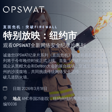
直面危机：突破FIREWALL
特别放映：纽约市
观看OPSWAT全新网络安全纪录片系列
诚邀您OPSWAT纪录片系列《直面危机》的提前观影会，该系
列将于今年晚些时候正式上线。首集《突破Firewall》将带领
观众从黑帽大会和Defcon大会的展台现场，穿越至新墨西哥
州的沙漠腹地，共同挑战传统网络安全思维——或许还能攻
破几道防火墙。
日期 2026年3月18日
地点
AMC帝国25影院，纽约州纽约市西42街234号，邮
编10036