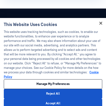
This Website Uses Cookies
Hey there!
This website uses tracking technologies, such as cookies, to enable our
I'm Ozzy, your OPSWAT virtual assistant.
website functionalities, to enhance user experience or to analyze
How can I help you secure what's critical
performance and traffic. We may also share information about your use of
today?
our site with our social media, advertising, and analytics partners. This
allows us to perform targeted advertising and to select ads and content
that will be more relevant to you. By clicking “Accept All,” you agree to
your personal data being processed by all cookies and other technologies
on our website. Click “Reject All” to refuse, or “Manage My Preferences” to
manage your choices. See our Cookie Policy for more details on the how
©2026OPSWAT . 保留所有权利。OPSWAT、MetaDefender、Metascan、
we process your data through cookies and similar technologies:
Cookie
MetaAccess、OPSWAT 、"不信任文件，不信任设备"、"OPSWAT "、"保护全球关
Policy
键基础设施"、"Deep CDR™技术"、"InQuest"、"InQuest标
识"、"DFI"、"RetroHunt"、"深度文件检测"及"加入追踪"OPSWAT 的商标。第三方
商标归其各自所有者所有。
Manage My Preferences
法律声明
隐私政策
您在加利福尼亚州的隐私选择
Reject All
Privacy Policy
Accept All