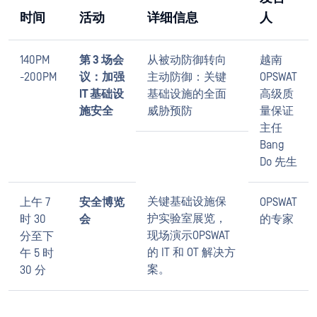
时间
活动
详细信息
人
140PM
第 3 场会
从被动防御转向
越南
-200PM
议：加强
主动防御：关键
OPSWAT
IT 基础设
基础设施的全面
高级质
施安全
威胁预防
量保证
主任
Bang
Do 先生
关键基础设施保
上午 7
安全博览
OPSWAT
护实验室展览，
时 30
会
的专家
现场演示OPSWAT
分至下
的 IT 和 OT 解决方
午 5 时
案。
30 分