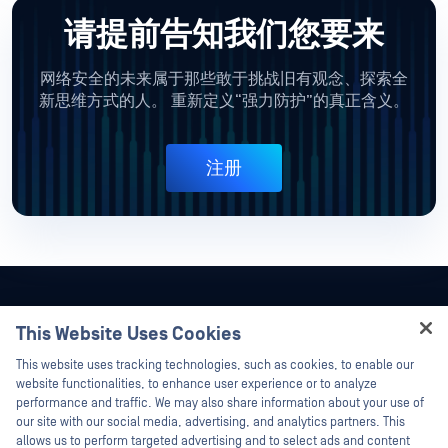
请提前告知我们您要来
网络安全的未来属于那些敢于挑战旧有观念、探索全
新思维方式的人。
重新定义“强力防护”的真正含义。
注册
This Website Uses Cookies
Hey there!
This website uses tracking technologies, such as cookies, to enable our
I'm Ozzy, your OPSWAT virtual assistant.
website functionalities, to enhance user experience or to analyze
How can I help you secure what's critical
performance and traffic. We may also share information about your use of
today?
our site with our social media, advertising, and analytics partners. This
allows us to perform targeted advertising and to select ads and content