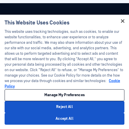
This Website Uses Cookies
Hey there!
This website uses tracking technologies, such as cookies, to enable our
I'm Ozzy, your OPSWAT virtual assistant.
website functionalities, to enhance user experience or to analyze
How can I help you secure what's critical
performance and traffic. We may also share information about your use of
today?
our site with our social media, advertising, and analytics partners. This
allows us to perform targeted advertising and to select ads and content
that will be more relevant to you. By clicking “Accept All,” you agree to
your personal data being processed by all cookies and other technologies
on our website. Click “Reject All” to refuse, or “Manage My Preferences” to
manage your choices. See our Cookie Policy for more details on the how
©2026OPSWAT . 保留所有权利。OPSWAT、MetaDefender、Metascan、
we process your data through cookies and similar technologies:
Cookie
MetaAccess、OPSWAT 、"不信任文件，不信任设备"、"OPSWAT "、"保护全球关
Policy
键基础设施"、"Deep CDR™技术"、"InQuest"、"InQuest标
识"、"DFI"、"RetroHunt"、"深度文件检测"及"加入追踪"OPSWAT 的商标。第三方
商标归其各自所有者所有。
Manage My Preferences
法律声明
隐私政策
您在加利福尼亚州的隐私选择
Reject All
Privacy Policy
Accept All