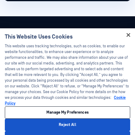
This Website Uses Cookies
Hey there!
This website uses tracking technologies, such as cookies, to enable our
I'm Ozzy, your OPSWAT virtual assistant.
website functionalities, to enhance user experience or to analyze
How can I help you secure what's critical
performance and traffic. We may also share information about your use of
today?
our site with our social media, advertising, and analytics partners. This
allows us to perform targeted advertising and to select ads and content
that will be more relevant to you. By clicking “Accept All,” you agree to
your personal data being processed by all cookies and other technologies
on our website. Click “Reject All” to refuse, or “Manage My Preferences” to
manage your choices. See our Cookie Policy for more details on the how
©2026OPSWAT . 保留所有权利。OPSWAT、MetaDefender、Metascan、
we process your data through cookies and similar technologies:
Cookie
MetaAccess、OPSWAT 、"不信任文件，不信任设备"、"OPSWAT "、"保护全球关
Policy
键基础设施"、"Deep CDR™技术"、"InQuest"、"InQuest标
识"、"DFI"、"RetroHunt"、"深度文件检测"及"加入追踪"OPSWAT 的商标。第三方
商标归其各自所有者所有。
Manage My Preferences
法律声明
隐私政策
您在加利福尼亚州的隐私选择
Reject All
Privacy Policy