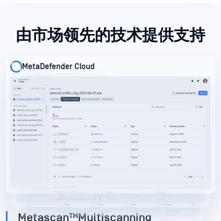
由市场领先的技术提供支持
MetaDefender Cloud
MetaDefender Cloud
MetaDefender Cloud
MetaDefender Cloud
Metascan™Multiscanning