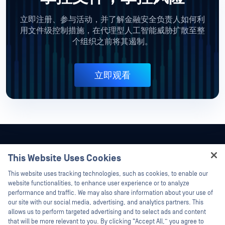
立即注册、参与活动，并了解金融安全负责人如何利
用文件级控制措施，在代理型人工智能威胁扩散至整
个组织之前将其遏制。
立即观看
This Website Uses Cookies
Hey there!
This website uses tracking technologies, such as cookies, to enable our
I'm Ozzy, your OPSWAT virtual assistant.
website functionalities, to enhance user experience or to analyze
How can I help you secure what's critical
performance and traffic. We may also share information about your use of
today?
our site with our social media, advertising, and analytics partners. This
allows us to perform targeted advertising and to select ads and content
that will be more relevant to you. By clicking “Accept All,” you agree to