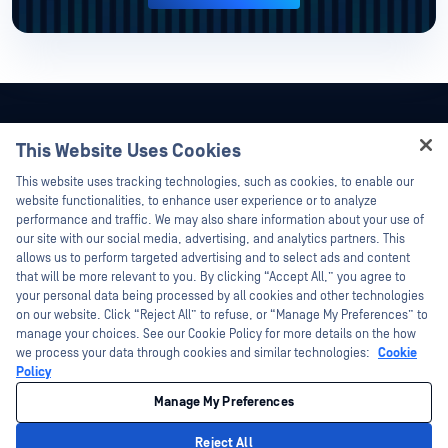
This Website Uses Cookies
Hey there!
This website uses tracking technologies, such as cookies, to enable our
I'm Ozzy, your OPSWAT virtual assistant.
website functionalities, to enhance user experience or to analyze
How can I help you secure what's critical
performance and traffic. We may also share information about your use of
today?
our site with our social media, advertising, and analytics partners. This
allows us to perform targeted advertising and to select ads and content
that will be more relevant to you. By clicking “Accept All,” you agree to
your personal data being processed by all cookies and other technologies
on our website. Click “Reject All” to refuse, or “Manage My Preferences” to
manage your choices. See our Cookie Policy for more details on the how
©2026OPSWAT . 保留所有权利。OPSWAT、MetaDefender、Metascan、
we process your data through cookies and similar technologies:
Cookie
MetaAccess、OPSWAT 、"不信任文件，不信任设备"、"OPSWAT "、"保护全球关
Policy
键基础设施"、"Deep CDR™技术"、"InQuest"、"InQuest标
识"、"DFI"、"RetroHunt"、"深度文件检测"及"加入追踪"OPSWAT 的商标。第三方
商标归其各自所有者所有。
Manage My Preferences
法律声明
隐私政策
您在加利福尼亚州的隐私选择
Reject All