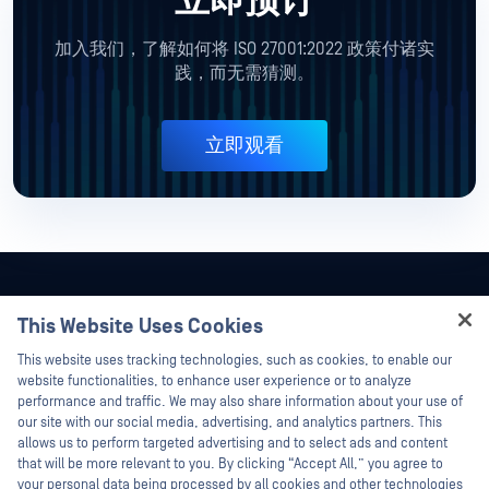
立即预订
加入我们，了解如何将 ISO 27001:2022 政策付诸实
践，而无需猜测。
立即观看
This Website Uses Cookies
Hey there!
This website uses tracking technologies, such as cookies, to enable our
I'm Ozzy, your OPSWAT virtual assistant.
website functionalities, to enhance user experience or to analyze
How can I help you secure what's critical
performance and traffic. We may also share information about your use of
today?
our site with our social media, advertising, and analytics partners. This
allows us to perform targeted advertising and to select ads and content
that will be more relevant to you. By clicking “Accept All,” you agree to
your personal data being processed by all cookies and other technologies