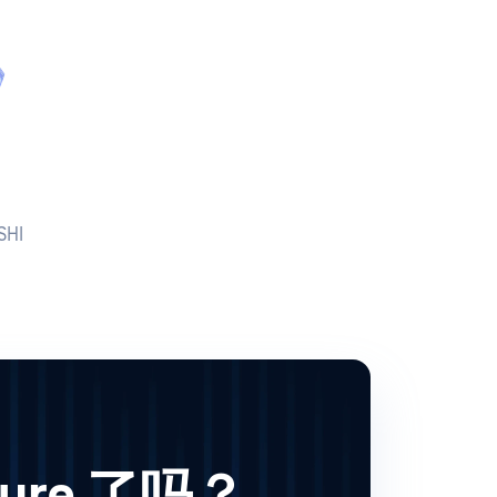
HI
ure 了吗？