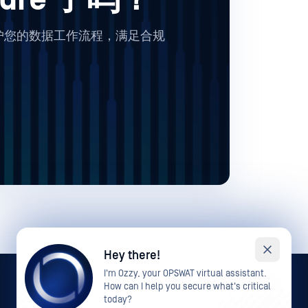
何保护您的数据工作流程，满足合规
Hey there!
I'm Ozzy, your OPSWAT virtual assistant.
How can I help you secure what's critical
today?