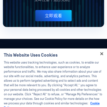
立即观看
This Website Uses Cookies
Hey there!
This website uses tracking technologies, such as cookies, to enable our
I'm Ozzy, your OPSWAT virtual assistant.
website functionalities, to enhance user experience or to analyze
How can I help you secure what's critical
performance and traffic. We may also share information about your use of
today?
our site with our social media, advertising, and analytics partners. This
allows us to perform targeted advertising and to select ads and content
that will be more relevant to you. By clicking “Accept All,” you agree to
your personal data being processed by all cookies and other technologies
on our website. Click “Reject All” to refuse, or “Manage My Preferences” to
manage your choices. See our Cookie Policy for more details on the how
©2026OPSWAT . 保留所有权利。OPSWAT、MetaDefender、Metascan、
we process your data through cookies and similar technologies:
Cookie
MetaAccess、OPSWAT 、"不信任文件，不信任设备"、"OPSWAT "、"保护全球关