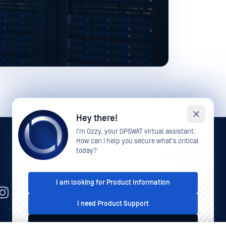
Hey there!
I'm Ozzy, your OPSWAT virtual assistant.
How can I help you secure what's critical
today?
I am looking for Product Information
ZH
I need Product Support
I'd like to talk to Sales