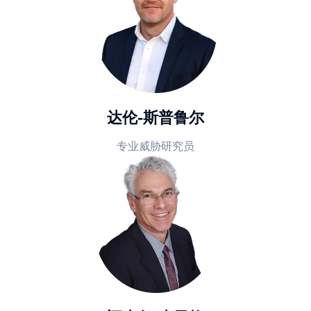
达伦-斯普鲁尔
专业威胁研究员