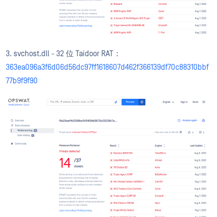
3. svchost.dll - 32 位 Taidoor RAT：
363ea096a3f6d06d56dc97ff1618607d462f366139df70c88310bbf
77b9f9f90