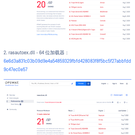
2. rasautoex.dll - 64 位加载器：
6e6d3a831c03b09d9e4a54859329fbfd428083f8f5bc5f27abbfdd
9c47ec0e57