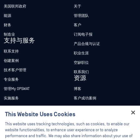
美国联邦政府
关于
能源
管理团队
财务
客户
制造业
订阅电子报
支持与服务
产品合规与认证
联系支持
职业生涯
创建案例
空缺职位
技术客户管理
联系我们
资源
专业服务
管理My OPSWAT
博客
实施服务
客户成功案例
My OPSWAT 门户网站
新闻发布
This Website Uses Cookies
技术文档
新闻报道
Hey there!
This website uses tracking technologies, such as cookies, to enable our
培训
活动
I'm Ozzy, your OPSWAT virtual assistant.
website functionalities, to enhance user experience or to analyze
How can I help you secure what's critical
漏洞计划
网络研讨会
performance and traffic. We may also share information about your use of