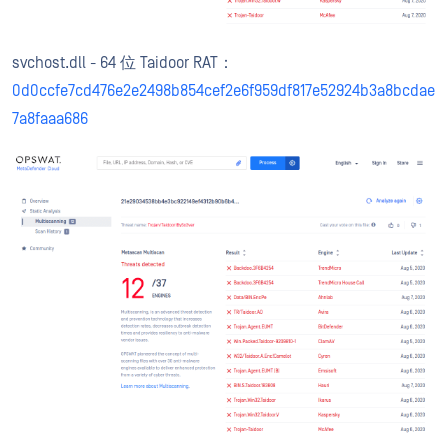
svchost.dll - 64 位 Taidoor RAT：
0d0ccfe7cd476e2e2498b854cef2e6f959df817e52924b3a8bcdae
7a8faaa686