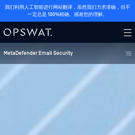
我们利用人工智能进行网站翻译，虽然我们力求准确，但不
零日恶意软件
未知恶意软件
零日漏洞
网络钓鱼
数据泄漏
一定总是 100%精确。感谢您的理解。
零日恶意软件
未知恶意软件
零日漏洞
网络钓鱼
数据泄漏
网络钓鱼攻击利用 URL 隐藏技术绕过了本地电
零日恶意软件可绕过单一或少数反恶意软件引
未知和零时差文件漏洞可绕过传统的电子邮件
未知恶意软件会绕过基于签名的检测，在离线
敏感数据被泄露，违反法规的情况时有发生。
擎的检测。由于地点或市场重点不同，反恶意
子邮件安全，增加了社交工程和凭证收集的风
分析时仍会构成威胁。
安全解决方案。
零日恶意软件可绕过单一或少数反恶意软
未知和零时差文件漏洞可绕过传统的电子
网络钓鱼攻击利用 URL 隐藏技术绕过了
未知恶意软件会绕过基于签名的检测，在
敏感数据被泄露，违反法规的情况时有发
软件引擎的爆发响应时间也不同，从而增加了
险。
件引擎的检测。由于地点或市场重点不
邮件安全解决方案。
本地电子邮件安全，增加了社交工程和凭
离线分析时仍会构成威胁。
生。
MetaDefender Email Security
漏洞风险。
同，反恶意软件引擎的爆发响应时间也不
证收集的风险。
同，从而增加了漏洞风险。