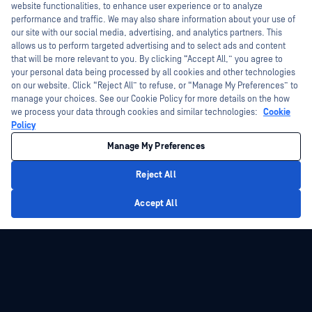
Security
™
I'm Ozzy, your OPSWAT virtual assistant.
website functionalities, to enhance user experience or to analyze
How can I help you secure what's critical
performance and traffic. We may also share information about your use of
today?
our site with our social media, advertising, and analytics partners. This
防止电子邮件攻击
allows us to perform targeted advertising and to select ads and content
that will be more relevant to you. By clicking “Accept All,” you agree to
针对网络钓鱼、恶意软件和绕过传统电子邮件安全防御的漏
your personal data being processed by all cookies and other technologies
洞获得高级保护。
on our website. Click “Reject All” to refuse, or “Manage My Preferences” to
manage your choices. See our Cookie Policy for more details on the how
we process your data through cookies and similar technologies:
Cookie
Policy
开始
Manage My Preferences
Reject All
Privacy Policy
Accept All
电子邮件威胁格局