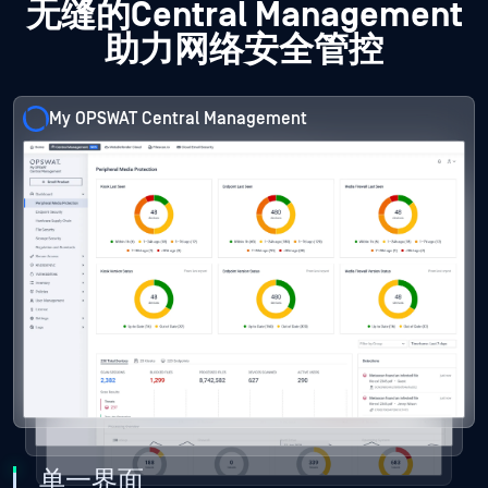
无缝的Central Management
助力网络安全管控
My OPSWAT Central Management
My OPSWAT Central Management
My OPSWAT Central Management
单一界面