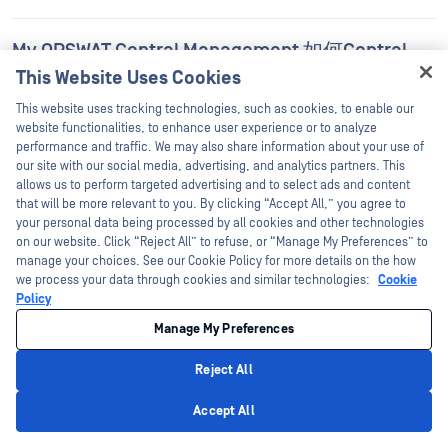
My OPSWAT Central Management 如何Central
Management 物理隔离环境？
This Website Uses Cookies
Hey there!
This website uses tracking technologies, such as cookies, to enable our
I'm Ozzy, your OPSWAT virtual assistant.
website functionalities, to enhance user experience or to analyze
My OPSWAT Central Management 如何Central
How can I help you secure what's critical
performance and traffic. We may also share information about your use of
Management 终端可见性？
today?
our site with our social media, advertising, and analytics partners. This
allows us to perform targeted advertising and to select ads and content
that will be more relevant to you. By clicking “Accept All,” you agree to
your personal data being processed by all cookies and other technologies
My OPSWAT Central Management 能否Central
on our website. Click “Reject All” to refuse, or “Manage My Preferences” to
Management 跨多个地点的部署？
manage your choices. See our Cookie Policy for more details on the how
we process your data through cookies and similar technologies:
Cookie
Policy
集中式安全管理与安全监控之间有什么区别？
Manage My Preferences
Reject All
Privacy Policy
Accept All