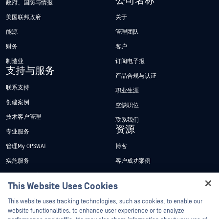
公司名称
政府、国防与情报
美国联邦政府
关于
能源
管理团队
财务
客户
制造业
订阅电子报
支持与服务
产品合规与认证
联系支持
职业生涯
创建案例
空缺职位
技术客户管理
联系我们
资源
专业服务
管理My OPSWAT
博客
实施服务
客户成功案例
My OPSWAT 门户网站
新闻发布
This Website Uses Cookies
技术文档
新闻报道
Hey there!
This website uses tracking technologies, such as cookies, to enable our
培训
活动
I'm Ozzy, your OPSWAT virtual assistant.
website functionalities, to enhance user experience or to analyze