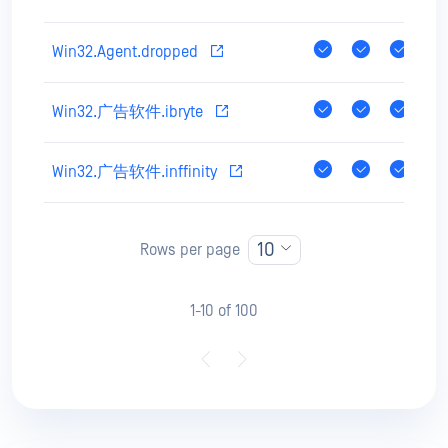
Win32.Agent.dropped
Win32.广告软件.ibryte
Win32.广告软件.inffinity
10
Rows per page
1-10 of 100