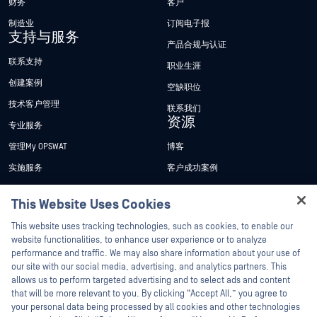
财务
客户
制造业
订阅电子报
支持与服务
产品合规与认证
联系支持
职业生涯
创建案例
空缺职位
技术客户管理
联系我们
资源
专业服务
管理My OPSWAT
博客
实施服务
客户成功案例
My OPSWAT 门户网站
新闻发布
This Website Uses Cookies
技术文档
新闻报道
Hey there!
This website uses tracking technologies, such as cookies, to enable our
培训
活动
I'm Ozzy, your OPSWAT virtual assistant.
website functionalities, to enhance user experience or to analyze
How can I help you secure what's critical
performance and traffic. We may also share information about your use of
漏洞计划
网络研讨会
合作伙伴
today?
our site with our social media, advertising, and analytics partners. This
产品型录
allows us to perform targeted advertising and to select ads and content
认证
that will be more relevant to you. By clicking “Accept All,” you agree to
白皮书
your personal data being processed by all cookies and other technologies
技术合作伙伴
免费工具