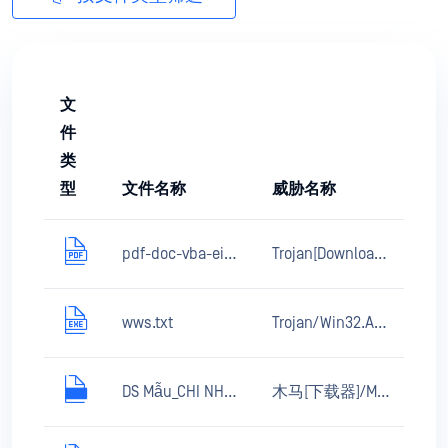
文
件
类
B
型
文件名称
威胁名称
pdf-doc-vba-eicar-dropper.pdf
Trojan[Downloader]/MSOffice.Agent.fil
wws.txt
Trojan/Win32.AutoRun.inf
DS Mẫu_CHI NHÁNH CÔNG TY TNHH HANYANG ENG VI NA ĐĂNG KÝ TIÊM MŨI 3.xls
木马[下载器]/MSOffice.Agent.fud