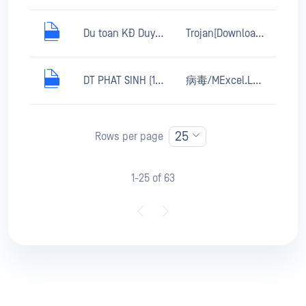
Du toan KĐ Duy Tân.xls
Trojan[Downloader]/MSOffice.Agent.cf
DT PHAT SINH (1).xls
病毒/MExcel.Laroux.cs
25
Rows per page
1-25 of 63