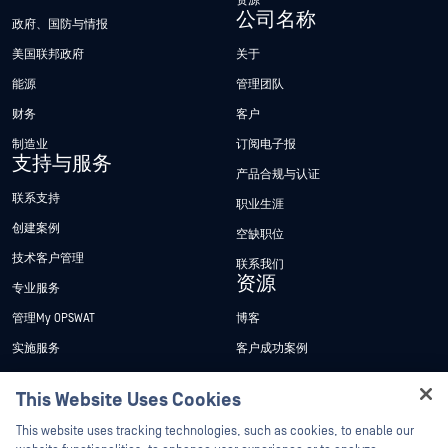
资源
公司名称
政府、国防与情报
美国联邦政府
关于
能源
管理团队
财务
客户
制造业
订阅电子报
支持与服务
产品合规与认证
联系支持
职业生涯
创建案例
空缺职位
技术客户管理
联系我们
资源
专业服务
管理My OPSWAT
博客
实施服务
客户成功案例
My OPSWAT 门户网站
新闻发布
This Website Uses Cookies
技术文档
新闻报道
Hey there!
This website uses tracking technologies, such as cookies, to enable our
培训
活动