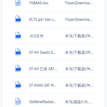
TOBAA5.doc
Trojan[Downloader]/MSWord.Agent.mo
ĐLTS gửi báo cáo mang tải 25 đến 31 tháng 5.xls
Trojan[Downloader]/MSOffice.Agent.cf
.XLS文件
木马[下载器]/MSOffice.Agent.azx
DT KH Daedo SÁT CÔNG VIÊN MĂNG ĐEN_1.xls
木马[下载器]/MSOffice.Agent.azx
DT KH 已有 SÁT KON TUM 162HA_1.xls
木马[下载器]/MSOffice.Agent.azx
DT KHAO SAT MĐ4 1.xls
木马[下载器]/MSOffice.Agent.azx
0b68e1ef5edede3dca2b70e04d2df571
木马[感染]/JS.Miner