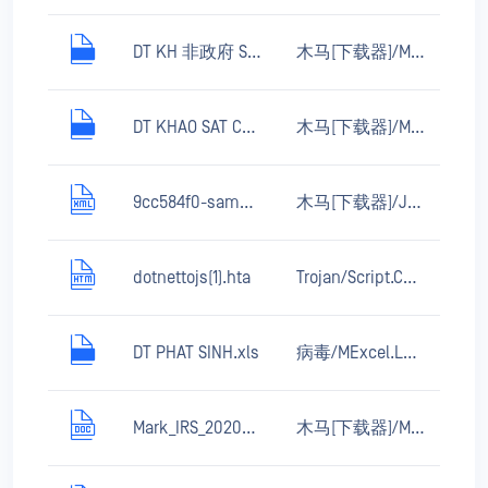
DT KH 非政府 SÁT KON TUM 22.5HA 1.xls
木马[下载器]/MSOffice.Agent.azx
DT KHAO SAT CON CUONG 57HA 1.xls
木马[下载器]/MSOffice.Agent.azx
9cc584f0-sample
木马[下载器]/JS.Nemucod.xsn
dotnettojs(1).hta
Trojan/Script.CactusTorch.uf
DT PHAT SINH.xls
病毒/MExcel.Laroux.cs
Mark_IRS_2020_RETURN.doc
木马[下载器]/MSOffice.Agent