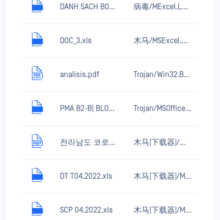
DANH SACH BOC THAM BAI GIANG.xls
病毒/MExcel.Laroux.cs
DOC_3.xls
木马/MSExcel.Agent
analisis.pdf
Trojan/Win32.Boht.akq
PMA B2-B( BLOCK A).xls
Trojan/MSOffice.gen
전라남도 코로나바이러스 대응 긴򮂙 조회.hwp
木马[下载器]/Win32.Agentb
DT T04.2022.xls
木马[下载器]/MSOffice.Agent.n
SCP 04.2022.xls
木马[下载器]/MSOffice.Agent.n