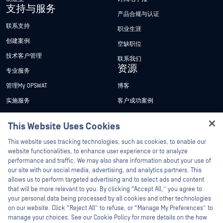
支持与服务
产品合规与认证
联系支持
职业生涯
创建案例
空缺职位
技术客户管理
联系我们
资源
专业服务
管理My OPSWAT
博客
实施服务
客户成功案例
My OPSWAT 门户网站
新闻发布
This Website Uses Cookies
技术文档
新闻报道
Hey there!
This website uses tracking technologies, such as cookies, to enable our
培训
活动
I'm Ozzy, your OPSWAT virtual assistant.
website functionalities, to enhance user experience or to analyze
How can I help you secure what's critical
漏洞计划
网络研讨会
performance and traffic. We may also share information about your use of
合作伙伴
today?
our site with our social media, advertising, and analytics partners. This
产品型录
allows us to perform targeted advertising and to select ads and content
认证
that will be more relevant to you. By clicking “Accept All,” you agree to
白皮书
your personal data being processed by all cookies and other technologies
技术合作伙伴
免费工具
on our website. Click “Reject All” to refuse, or “Manage My Preferences” to
渠道合作伙伴计划
manage your choices. See our Cookie Policy for more details on the how