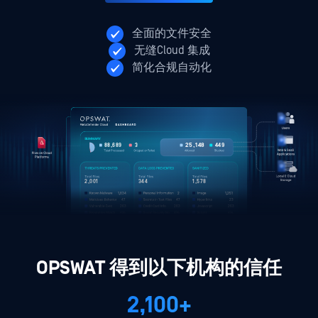
全面的文件安全
无缝Cloud 集成
简化合规自动化
2,345
131,435
134,785
5
2,001
344
1,578
1,834
2
1,251
47
47
23
263
263
263
OPSWAT 得到以下机构的信任
2,100+