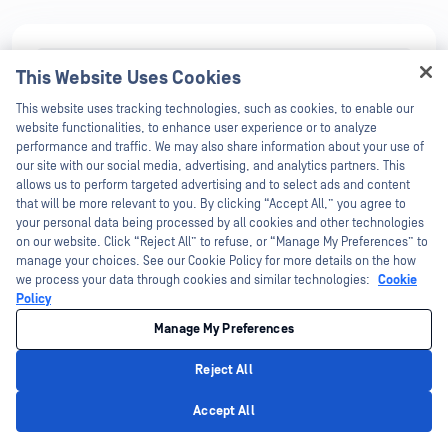
入门
This Website Uses Cookies
Hey there!
This website uses tracking technologies, such as cookies, to enable our
法律
I'm Ozzy, your OPSWAT virtual assistant.
website functionalities, to enhance user experience or to analyze
网站政策。
How can I help you secure what's critical
performance and traffic. We may also share information about your use of
today?
our site with our social media, advertising, and analytics partners. This
allows us to perform targeted advertising and to select ads and content
合规性
that will be more relevant to you. By clicking “Accept All,” you agree to
满足世界各地客户的需求。
your personal data being processed by all cookies and other technologies
on our website. Click “Reject All” to refuse, or “Manage My Preferences” to
部署和使用
manage your choices. See our Cookie Policy for more details on the how
we process your data through cookies and similar technologies:
Cookie
集成
Policy
与其他OPSWAT 产品和第三方产品的集成指南。
Manage My Preferences
Reject All
运行
Privacy Policy
关于如何使用产品的详细文档。
Accept All