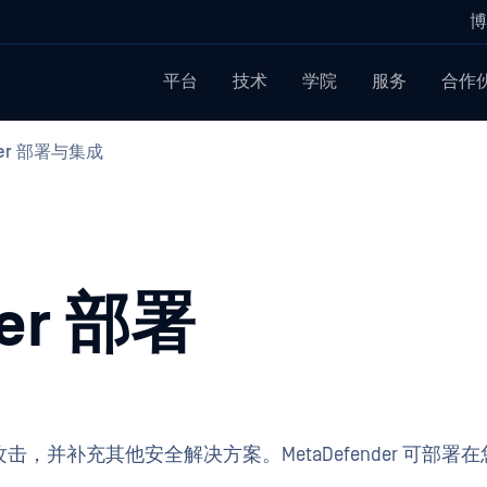
博
平台
技术
学院
服务
合作
der 部署与集成
der 部署
，并补充其他安全解决方案。MetaDefender 可部