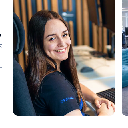
境
不
，
一