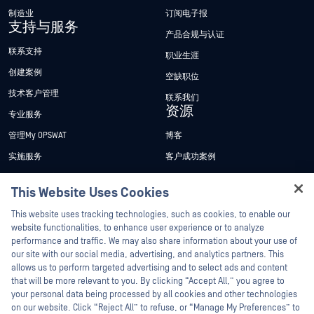
制造业
订阅电子报
支持与服务
产品合规与认证
联系支持
职业生涯
创建案例
空缺职位
技术客户管理
联系我们
资源
专业服务
管理My OPSWAT
博客
实施服务
客户成功案例
My OPSWAT 门户网站
新闻发布
This Website Uses Cookies
技术文档
新闻报道
Hey there!
This website uses tracking technologies, such as cookies, to enable our
培训
活动
I'm Ozzy, your OPSWAT virtual assistant.
website functionalities, to enhance user experience or to analyze
How can I help you secure what's critical
performance and traffic. We may also share information about your use of
漏洞计划
网络研讨会
合作伙伴
today?
our site with our social media, advertising, and analytics partners. This
产品型录
allows us to perform targeted advertising and to select ads and content
认证
that will be more relevant to you. By clicking “Accept All,” you agree to
白皮书
your personal data being processed by all cookies and other technologies
技术合作伙伴
免费工具
on our website. Click “Reject All” to refuse, or “Manage My Preferences” to