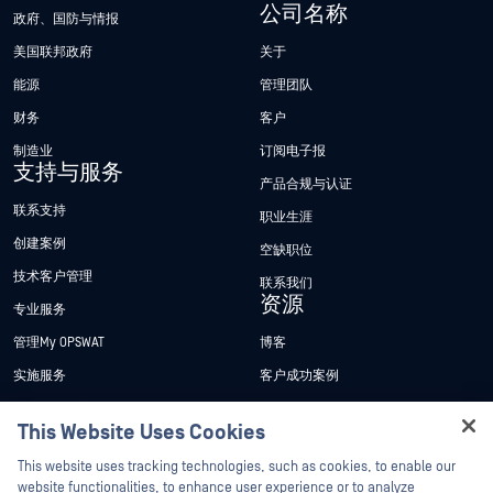
公司名称
政府、国防与情报
美国联邦政府
关于
能源
管理团队
财务
客户
制造业
订阅电子报
支持与服务
产品合规与认证
联系支持
职业生涯
创建案例
空缺职位
技术客户管理
联系我们
资源
专业服务
管理My OPSWAT
博客
实施服务
客户成功案例
My OPSWAT 门户网站
新闻发布
This Website Uses Cookies
技术文档
新闻报道
Hey there!
This website uses tracking technologies, such as cookies, to enable our
培训
活动
I'm Ozzy, your OPSWAT virtual assistant.
website functionalities, to enhance user experience or to analyze