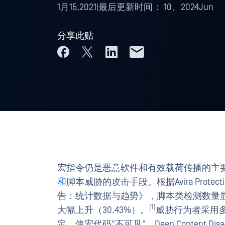
1月15,2021
|
最后更新时间：
10、2024Jun
分享此贴
宏指令仍是恶意软件和有效载荷传播的主
和
脚本威胁的攻击手段。根据Avira Prote
告：统计数据与趋势》，脚本类检测数量显著增
(1)
大幅上升（30.43%）。­
威胁行为者采用多
定，使宏代码"不可见"。Deep Content Disarm an