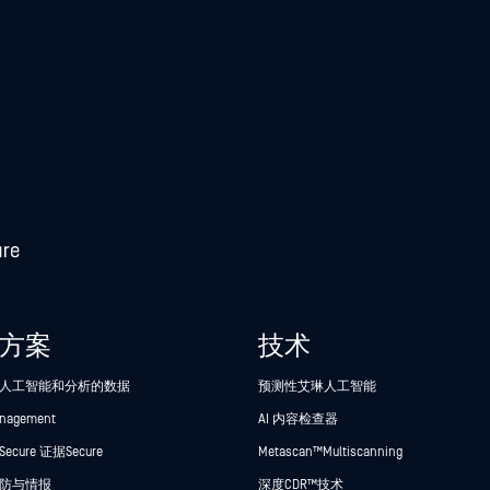
方案
技术
人工智能和分析的数据
预测性艾琳人工智能
anagement
AI 内容检查器
cure 证据Secure
Metascan™ Multiscanning
防与情报
深度CDR™技术