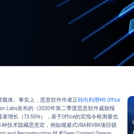
要载体。事实上，恶意软件作者正
转向利用MS Office
ction Labs发布的《2020年第二季度恶意软件威胁报
长（73.55%），基于Office的宏指令检测量也
种技术隐藏恶意宏，例如规避式VBA和VBA项目锁
d Reconstruction 技术Deep Content Disarm