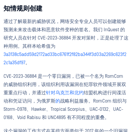
知情规则创建
通过了解最新的威胁状况，网络安全专业人员可以创建能够
预测未来攻击载体和恶意软件变种的签名。我们 InQuest 的
研究人员在针对 CVE-2023-36884 开发对策时，正是处理了这
种用例。其样本哈希值为
3a3138c5add59d2172ad33bc6761f2f82ba344f3d03a2269c623f2
2c1a35df97
。
CVE-2023-36884 是一个零日漏洞，已被一个名为 RomCom
的威胁组织利用，该组织利用该漏洞在犯罪软件领域开展双
重重点行动，并通过
针对乌克兰和北约
结盟机构进行间谍活
动和凭证访问，为俄罗斯
的
战略利益服务。RomCom 组织与
Storm-0978、Hawker、Tropical Scorpius、UAC-0132、UAC-
0168、Void Rabisu 和 UNC4895 有不同程度的重叠。
这个漏洞的工作方式在某些方面类似于 2017 年的一个旧漏洞