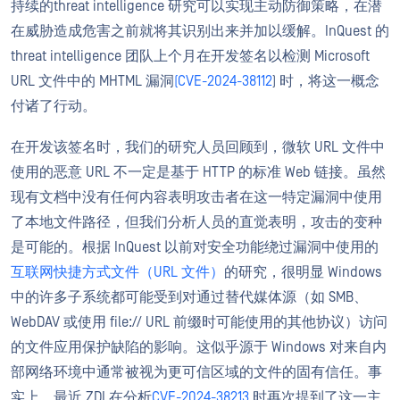
持续的threat intelligence 研究可以实现主动防御策略，在潜
在威胁造成危害之前就将其识别出来并加以缓解。InQuest 的
threat intelligence 团队上个月在开发签名以检测 Microsoft
URL 文件中的 MHTML 漏洞
(CVE-2024-38112
) 时，将这一概念
付诸了行动。
在开发该签名时，我们的研究人员回顾到，微软 URL 文件中
使用的恶意 URL 不一定是基于 HTTP 的标准 Web 链接。虽然
现有文档中没有任何内容表明攻击者在这一特定漏洞中使用
了本地文件路径，但我们分析人员的直觉表明，攻击的变种
是可能的。根据 InQuest 以前对安全功能绕过漏洞中使用的
互联网快捷方式文件（URL 文件）
的研究，很明显 Windows
中的许多子系统都可能受到对通过替代媒体源（如 SMB、
WebDAV 或使用 file:// URL 前缀时可能使用的其他协议）访问
的文件应用保护缺陷的影响。这似乎源于 Windows 对来自内
部网络环境中通常被视为更可信区域的文件的固有信任。事
实上，最近 ZDI 在分析
CVE-2024-38213
时再次提到了这一主