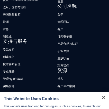
执法中的Secure 证据Secure
资源
公司名称
政府、国防与情报
美国联邦政府
关于
能源
管理团队
财务
客户
制造业
订阅电子报
支持与服务
产品合规与认证
联系支持
职业生涯
创建案例
空缺职位
技术客户管理
联系我们
资源
专业服务
管理My OPSWAT
博客
实施服务
客户成功案例
My OPSWAT 门户网站
新闻发布
This Website Uses Cookies
技术文档
新闻报道
Hey there!
This website uses tracking technologies, such as cookies, to enable our
培训
活动