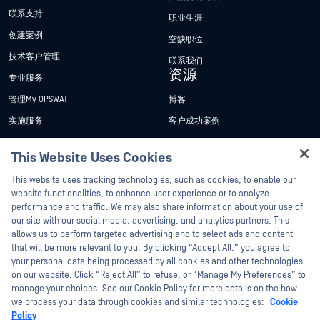
联系支持
职业生涯
创建案例
空缺职位
技术客户管理
联系我们
资源
专业服务
管理My OPSWAT
博客
实施服务
客户成功案例
My OPSWAT 门户网站
新闻发布
This Website Uses Cookies
技术文档
新闻报道
Hey there!
This website uses tracking technologies, such as cookies, to enable our
培训
活动
I'm Ozzy, your OPSWAT virtual assistant.
website functionalities, to enhance user experience or to analyze
How can I help you secure what's critical
performance and traffic. We may also share information about your use of
漏洞计划
网络研讨会
合作伙伴
today?
our site with our social media, advertising, and analytics partners. This
产品型录
allows us to perform targeted advertising and to select ads and content
认证
that will be more relevant to you. By clicking “Accept All,” you agree to
白皮书
your personal data being processed by all cookies and other technologies
技术合作伙伴
免费工具
on our website. Click “Reject All” to refuse, or “Manage My Preferences” to
manage your choices. See our Cookie Policy for more details on the how
渠道合作伙伴计划
we process your data through cookies and similar technologies:
Cookie
Policy