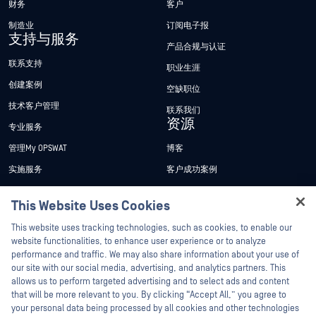
财务
客户
制造业
订阅电子报
支持与服务
产品合规与认证
联系支持
职业生涯
创建案例
空缺职位
技术客户管理
联系我们
资源
专业服务
管理My OPSWAT
博客
实施服务
客户成功案例
My OPSWAT 门户网站
新闻发布
This Website Uses Cookies
技术文档
新闻报道
Hey there!
This website uses tracking technologies, such as cookies, to enable our
培训
活动
I'm Ozzy, your OPSWAT virtual assistant.
website functionalities, to enhance user experience or to analyze
How can I help you secure what's critical
performance and traffic. We may also share information about your use of
漏洞计划
网络研讨会
合作伙伴
today?
our site with our social media, advertising, and analytics partners. This
产品型录
allows us to perform targeted advertising and to select ads and content
认证
that will be more relevant to you. By clicking “Accept All,” you agree to
白皮书
your personal data being processed by all cookies and other technologies
技术合作伙伴