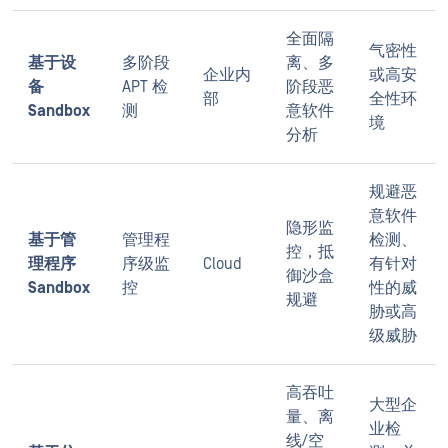
全面隔
气密性
基于设
多阶段
离、多
企业内
或高安
备
APT 检
阶段恶
部
全性环
Sandbox
测
意软件
境
分析
规避恶
意软件
隐形监
基于管
管理程
检测、
控，抵
理程序
序级监
Cloud
有针对
御沙盒
Sandbox
控
性的威
规避
胁或高
级威胁
高吞吐
大型企
量、离
业检
线/空