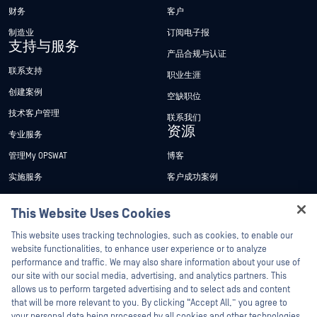
财务
客户
制造业
订阅电子报
支持与服务
产品合规与认证
联系支持
职业生涯
创建案例
空缺职位
技术客户管理
联系我们
资源
专业服务
管理My OPSWAT
博客
实施服务
客户成功案例
My OPSWAT 门户网站
新闻发布
This Website Uses Cookies
技术文档
新闻报道
Hey there!
This website uses tracking technologies, such as cookies, to enable our
培训
活动
I'm Ozzy, your OPSWAT virtual assistant.
website functionalities, to enhance user experience or to analyze
How can I help you secure what's critical
漏洞计划
网络研讨会
performance and traffic. We may also share information about your use of
合作伙伴
today?
our site with our social media, advertising, and analytics partners. This
产品型录
allows us to perform targeted advertising and to select ads and content
认证
that will be more relevant to you. By clicking “Accept All,” you agree to
白皮书
your personal data being processed by all cookies and other technologies