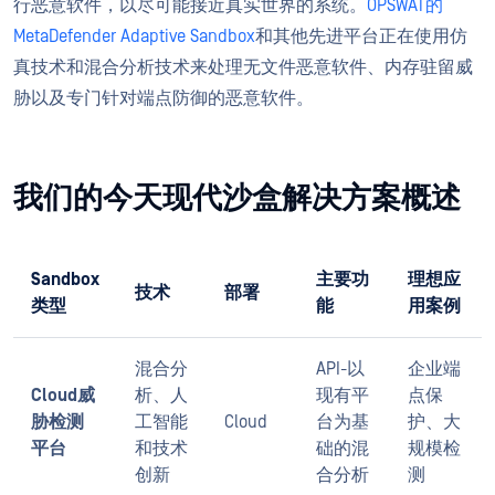
行恶意软件，以尽可能接近真实世界的系统。
OPSWAT的
MetaDefender Adaptive Sandbox
和其他先进平台正在使用仿
真技术和混合分析技术来处理无文件恶意软件、内存驻留威
胁以及专门针对端点防御的恶意软件。
我们的今天现代沙盒解决方案概述
Sandbox
主要功
理想应
技术
部署
类型
能
用案例
混合分
API-以
企业端
Cloud威
析、人
现有平
点保
胁检测
工智能
Cloud
台为基
护、大
平台
和技术
础的混
规模检
创新
合分析
测