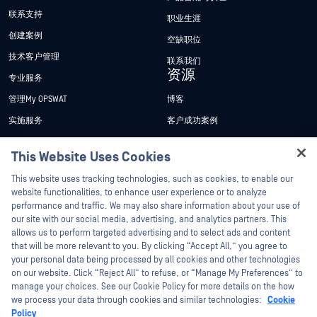
联系支持
职业生涯
创建案例
空缺职位
技术客户管理
联系我们
资源
专业服务
管理My OPSWAT
博客
实施服务
客户成功案例
My OPSWAT 门户网站
新闻发布
This Website Uses Cookies
技术文档
新闻报道
Hey there!
This website uses tracking technologies, such as cookies, to enable our
培训
活动
I'm Ozzy, your OPSWAT virtual assistant.
website functionalities, to enhance user experience or to analyze
How can I help you secure what's critical
漏洞计划
网络研讨会
performance and traffic. We may also share information about your use of
合作伙伴
today?
our site with our social media, advertising, and analytics partners. This
产品型录
allows us to perform targeted advertising and to select ads and content
认证
that will be more relevant to you. By clicking “Accept All,” you agree to
白皮书
your personal data being processed by all cookies and other technologies
技术合作伙伴
免费工具
on our website. Click “Reject All” to refuse, or “Manage My Preferences” to
渠道合作伙伴计划
manage your choices. See our Cookie Policy for more details on the how
we process your data through cookies and similar technologies:
Cookie
Policy