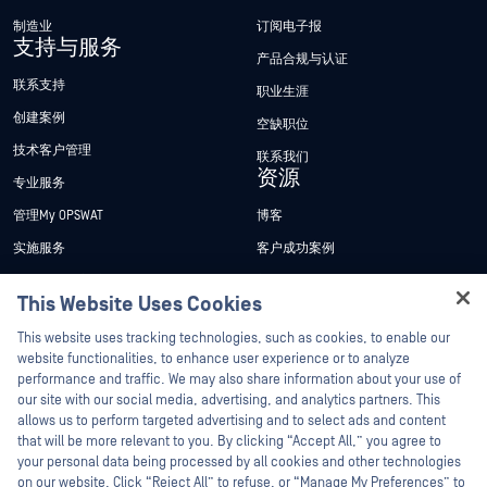
制造业
订阅电子报
支持与服务
产品合规与认证
联系支持
职业生涯
创建案例
空缺职位
技术客户管理
联系我们
资源
专业服务
管理My OPSWAT
博客
实施服务
客户成功案例
My OPSWAT 门户网站
新闻发布
This Website Uses Cookies
技术文档
新闻报道
Hey there!
This website uses tracking technologies, such as cookies, to enable our
培训
活动
I'm Ozzy, your OPSWAT virtual assistant.
website functionalities, to enhance user experience or to analyze
How can I help you secure what's critical
漏洞计划
网络研讨会
performance and traffic. We may also share information about your use of
合作伙伴
today?
our site with our social media, advertising, and analytics partners. This
产品型录
allows us to perform targeted advertising and to select ads and content
认证
that will be more relevant to you. By clicking “Accept All,” you agree to
白皮书
your personal data being processed by all cookies and other technologies
技术合作伙伴
免费工具
on our website. Click “Reject All” to refuse, or “Manage My Preferences” to