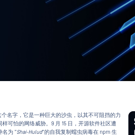
 "这个名字，它是一种巨大的沙虫，以其不可阻挡的力
可怕的网络威胁。9 月 15 日，开源软件社区遭
名为 "
Shai-Hulud
"的自我复制蠕虫病毒在 npm 生