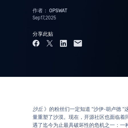
作者：
OPSWAT
Sep17,2025
分享此贴
沙丘
》的粉丝们一定知道 "沙伊-胡卢德
量重塑了沙漠。现在，开源社区也面临着同样
遇了迄今为止最具破坏性的危机之一：一种