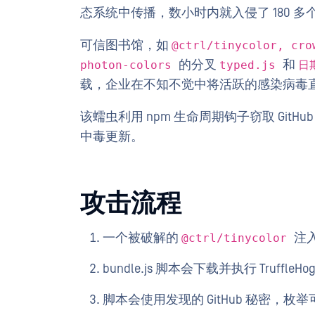
态系统中传播，数小时内就入侵了 180 多
可信图书馆，如
@ctrl/tinycolor, cro
的分叉
和
photon-colors
typed.js
日
载，企业在不知不觉中将活跃的感染病毒
该蠕虫利用 npm 生命周期钩子窃取 Gi
中毒更新。
攻击流程
一个被破解的
注入
@ctrl/tinycolor
bundle.js 脚本会下载并执行 Truffl
脚本会使用发现的 GitHub 秘密