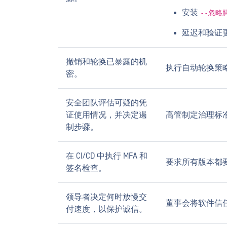
安装
--忽略
延迟和验证更
撤销和轮换已暴露的机
执行自动轮换策
密。
安全团队评估可疑的凭
证使用情况，并决定遏
高管制定治理标
制步骤。
在 CI/CD 中执行 MFA 和
要求所有版本都
签名检查。
领导者决定何时放慢交
董事会将软件信
付速度，以保护诚信。