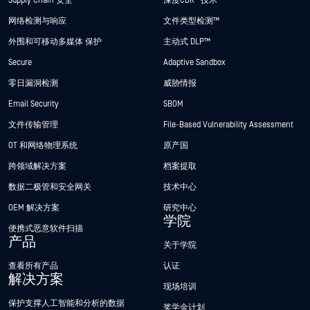
Supply Chain 安全
深度CDR™技术
网络检测与响应
文件类型检测™
外围和可移动多媒体 保护
主动式 DLP™
Secure
Adaptive Sandbox
零日漏洞检测
威胁情报
Email Security
SBOM
文件传输管理
File-Based Vulnerability Assessment
OT 和网络物理系统
原产国
跨领域解决方案
档案提取
数据二极管和安全网关
技术中心
OEM 解决方案
研究中心
学院
便携式恶意软件扫描
产品
关于学院
查看所有产品
认证
解决方案
现场培训
保护支撑人工智能和分析的数据
奖学金计划