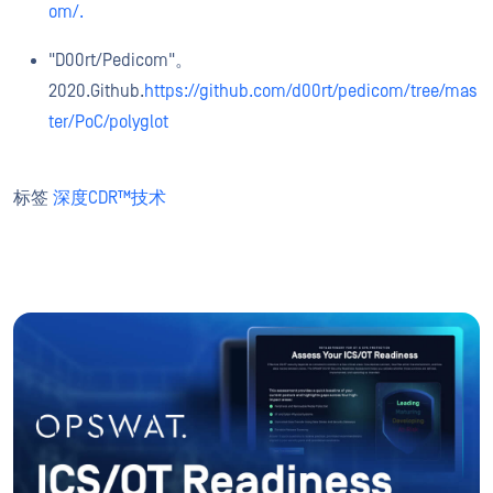
om/.
"D00rt/Pedicom"。
2020.Github.
https://github.com/d00rt/pedicom/tree/mas
ter/PoC/polyglot
标签
深度CDR™技术