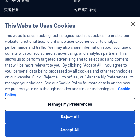
管理My OPSWAT
博客
实施服务
客户成功案例
My OPSWAT 门户网站
新闻发布
This Website Uses Cookies
技术文档
新闻报道
Hey there!
This website uses tracking technologies, such as cookies, to enable our
培训
活动
I'm Ozzy, your OPSWAT virtual assistant.
website functionalities, to enhance user experience or to analyze
How can I help you secure what's critical
漏洞计划
网络研讨会
performance and traffic. We may also share information about your use of
合作伙伴
today?
our site with our social media, advertising, and analytics partners. This
产品型录
allows us to perform targeted advertising and to select ads and content
认证
that will be more relevant to you. By clicking “Accept All,” you agree to
白皮书
your personal data being processed by all cookies and other technologies
技术合作伙伴
免费工具
on our website. Click “Reject All” to refuse, or “Manage My Preferences” to
渠道合作伙伴计划
manage your choices. See our Cookie Policy for more details on the how
we process your data through cookies and similar technologies:
Cookie
Policy
©2026OPSWAT . 保留所有权利。OPSWAT、MetaDefender、Metascan、
MetaAccess、OPSWAT 、"不信任文件，不信任设备"、"OPSWAT "、"保护全球关
Manage My Preferences
键基础设施"、"Deep CDR™技术"、"InQuest"、"InQuest标
识"、"DFI"、"RetroHunt"、"深度文件检测"及"加入追踪"OPSWAT 的商标。第三方
商标归其各自所有者所有。
Reject All
法律声明
隐私政策
管理 Cookie 偏好
您的加州隐私选择
Privacy Policy
Accept All