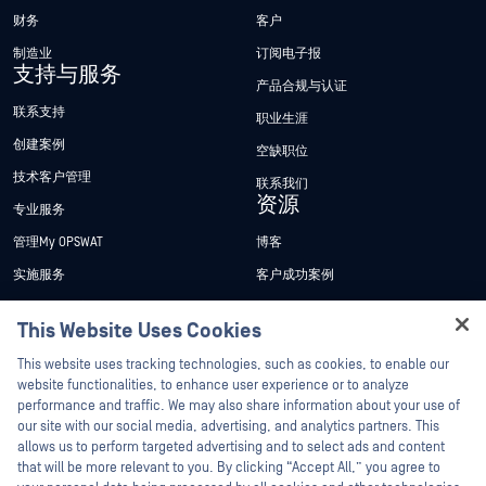
财务
客户
制造业
订阅电子报
支持与服务
产品合规与认证
联系支持
职业生涯
创建案例
空缺职位
技术客户管理
联系我们
资源
专业服务
管理My OPSWAT
博客
实施服务
客户成功案例
My OPSWAT 门户网站
新闻发布
This Website Uses Cookies
技术文档
新闻报道
Hey there!
This website uses tracking technologies, such as cookies, to enable our
培训
活动
I'm Ozzy, your OPSWAT virtual assistant.
website functionalities, to enhance user experience or to analyze
How can I help you secure what's critical
performance and traffic. We may also share information about your use of
漏洞计划
网络研讨会
合作伙伴
today?
our site with our social media, advertising, and analytics partners. This
产品型录
allows us to perform targeted advertising and to select ads and content
认证
that will be more relevant to you. By clicking “Accept All,” you agree to
白皮书