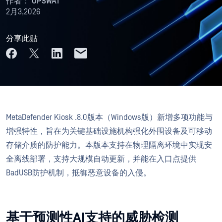
作者：
OPSWAT
2月3,2026
分享此贴
MetaDefender Kiosk .8.0版本（Windows版）新增多项功能与
增强特性，旨在为关键基础设施机构强化外围设备及可移动
存储介质的防护能力。本版本支持在物理隔离环境中实现安
全离线部署，支持大规模自动更新，并能在入口点提供
BadUSB防护机制，抵御恶意设备的入侵。
基于预测性AI支持的威胁检测