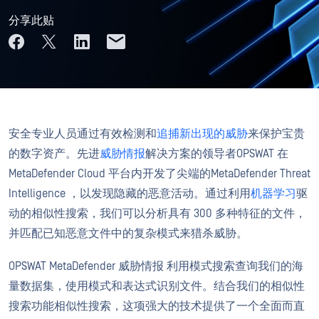
分享此贴
安全专业人员通过有效检测和
追捕新出现的威胁
来保护宝贵
的数字资产。先进
威胁情报
解决方案的领导者OPSWAT 在
MetaDefender Cloud 平台内开发了尖端的MetaDefender Threat
Intelligence ，以发现隐藏的恶意活动。通过利用
机器学习
驱
动的相似性搜索，我们可以分析具有 300 多种特征的文件，
并匹配已知恶意文件中的复杂模式来猎杀威胁。
OPSWAT MetaDefender 威胁情报 利用模式搜索查询我们的海
量数据集，使用模式和表达式识别文件。结合我们的相似性
搜索功能相似性搜索，这项强大的技术提供了一个全面而直