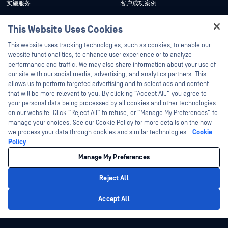
实施服务
客户成功案例
My OPSWAT 门户网站
新闻发布
This Website Uses Cookies
技术文档
新闻报道
Hey there!
This website uses tracking technologies, such as cookies, to enable our
培训
活动
I'm Ozzy, your OPSWAT virtual assistant.
website functionalities, to enhance user experience or to analyze
How can I help you secure what's critical
漏洞计划
网络研讨会
performance and traffic. We may also share information about your use of
合作伙伴
today?
our site with our social media, advertising, and analytics partners. This
产品型录
allows us to perform targeted advertising and to select ads and content
认证
that will be more relevant to you. By clicking “Accept All,” you agree to
白皮书
your personal data being processed by all cookies and other technologies
技术合作伙伴
免费工具
on our website. Click “Reject All” to refuse, or “Manage My Preferences” to
渠道合作伙伴计划
manage your choices. See our Cookie Policy for more details on the how
we process your data through cookies and similar technologies:
Cookie
Policy
©2026OPSWAT . 保留所有权利。OPSWAT、MetaDefender、Metascan、
MetaAccess、OPSWAT 、"不信任文件，不信任设备"、"OPSWAT "、"保护全球关
Manage My Preferences
键基础设施"、"Deep CDR™技术"、"InQuest"、"InQuest标
识"、"DFI"、"RetroHunt"、"深度文件检测"及"加入追踪"OPSWAT 的商标。第三方
商标归其各自所有者所有。
Reject All
法律声明
隐私政策
管理 Cookie 偏好
您的加州隐私选择
Privacy Policy
Accept All