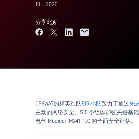
10，2025
分享此贴
OPSWAT的精英红队
515 小队
致力于通过
先
主动的网络安全。515 小组以加强关键基础
电气 Modicon M241 PLC 的全面安全评估。