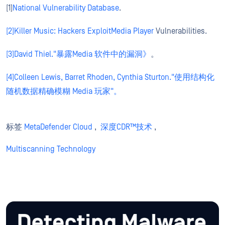
[1]
National Vulnerability Database
.
[2]
Killer Music: Hackers ExploitMedia Player
Vulnerabilities.
[3]
David Thiel."暴露Media 软件中的漏洞》
。
[4]
Colleen Lewis, Barret Rhoden, Cynthia Sturton."使用结构化
随机数据精确模糊 Media 玩家"。
标签
MetaDefender Cloud
,
深度CDR™技术
,
Multiscanning Technology