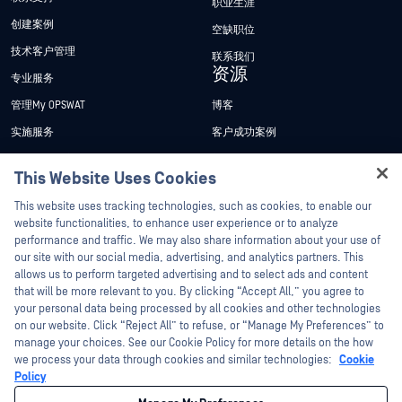
职业生涯
创建案例
空缺职位
技术客户管理
联系我们
资源
专业服务
管理My OPSWAT
博客
实施服务
客户成功案例
My OPSWAT 门户网站
新闻发布
This Website Uses Cookies
技术文档
新闻报道
Hey there!
This website uses tracking technologies, such as cookies, to enable our
培训
活动
I'm Ozzy, your OPSWAT virtual assistant.
website functionalities, to enhance user experience or to analyze
How can I help you secure what's critical
performance and traffic. We may also share information about your use of
漏洞计划
网络研讨会
合作伙伴
today?
our site with our social media, advertising, and analytics partners. This
产品型录
allows us to perform targeted advertising and to select ads and content
认证
that will be more relevant to you. By clicking “Accept All,” you agree to
白皮书
your personal data being processed by all cookies and other technologies
技术合作伙伴
免费工具
on our website. Click “Reject All” to refuse, or “Manage My Preferences” to
manage your choices. See our Cookie Policy for more details on the how
渠道合作伙伴计划
we process your data through cookies and similar technologies:
Cookie
Policy
©2026OPSWAT . 保留所有权利。OPSWAT、MetaDefender、Metascan、
MetaAccess、OPSWAT 、"不信任文件，不信任设备"、"OPSWAT "、"保护全球关