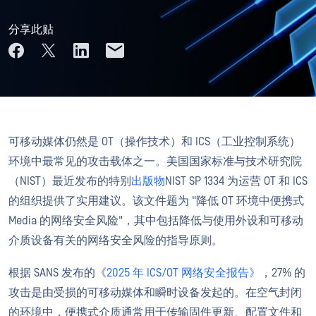
分享此贴
可移动媒体仍然是 OT（操作技术）和 ICS（工业控制系统）
环境中最常见的攻击载体之一。美国国家标准与技术研究院
（NIST）最近发布的特别
出版物
NIST SP 1334 为运营 OT 和 ICS
的组织提供了实用建议。该文件题为 "降低 OT 环境中便携式
Media 的网络安全风险"，其中包括降低与使用外设和可移动
介质设备有关的网络安全风险的指导原则。
根据 SANS 发布的《
2025 年 ICS/OT 网络安全报告》
，27% 的
攻击是由受损的可移动媒体和瞬时设备发起的。在空气封闭
的环境中，便携式介质通常用于传输固件更新、配置文件和