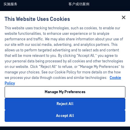
实施服务
客户成功案例
My OPSWAT 门户网站
新闻发布
This Website Uses Cookies
技术文档
新闻报道
Hey there!
This website uses tracking technologies, such as cookies, to enable our
培训
活动
I'm Ozzy, your OPSWAT virtual assistant.
website functionalities, to enhance user experience or to analyze
How can I help you secure what's critical
performance and traffic. We may also share information about your use of
漏洞计划
网络研讨会
合作伙伴
today?
our site with our social media, advertising, and analytics partners. This
产品型录
allows us to perform targeted advertising and to select ads and content
认证
that will be more relevant to you. By clicking “Accept All,” you agree to
白皮书
your personal data being processed by all cookies and other technologies
技术合作伙伴
免费工具
on our website. Click “Reject All” to refuse, or “Manage My Preferences” to
manage your choices. See our Cookie Policy for more details on the how
渠道合作伙伴计划
we process your data through cookies and similar technologies:
Cookie
Policy
©2026OPSWAT . 保留所有权利。OPSWAT、MetaDefender、Metascan、
MetaAccess、OPSWAT 、"不信任文件，不信任设备"、"OPSWAT "、"保护全球关
Manage My Preferences
键基础设施"、"Deep CDR™技术"、"InQuest"、"InQuest标
识"、"DFI"、"RetroHunt"、"深度文件检测"及"加入追踪"OPSWAT 的商标。第三方
商标归其各自所有者所有。
Reject All
法律声明
隐私政策
管理 Cookie 偏好
您的加州隐私选择
Privacy Policy
Accept All