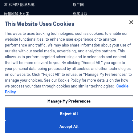
OT 和网络物理系统
原产国
跨领域解决方案
档案提取
This Website Uses Cookies
数据二极管和安全网关
技术中心
Hey there!
OEM 解决方案
研究中心
This website uses tracking technologies, such as cookies, to enable our
学院
I'm Ozzy, your OPSWAT virtual assistant.
website functionalities, to enhance user experience or to analyze
便携式恶意软件扫描
How can I help you secure what's critical
performance and traffic. We may also share information about your use of
产品
关于学院
today?
our site with our social media, advertising, and analytics partners. This
allows us to perform targeted advertising and to select ads and content
查看所有产品
认证
that will be more relevant to you. By clicking “Accept All,” you agree to
解决方案
现场培训
your personal data being processed by all cookies and other technologies
on our website. Click “Reject All” to refuse, or “Manage My Preferences” to
保护支撑人工智能和分析的数据
奖学金计划
manage your choices. See our Cookie Policy for more details on the how
Patch Management
we process your data through cookies and similar technologies:
Cookie
授权培训计划
Policy
执法中的Secure 证据Secure
资源
公司名称
Manage My Preferences
政府、国防与情报
美国联邦政府
关于
Reject All
能源
管理团队
Privacy Policy
Accept All
财务
客户