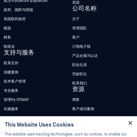
执法中的Secure 证据Secure
资源
公司名称
政府、国防与情报
美国联邦政府
关于
能源
管理团队
财务
客户
制造业
订阅电子报
支持与服务
产品合规与认证
联系支持
职业生涯
创建案例
空缺职位
技术客户管理
联系我们
资源
专业服务
管理My OPSWAT
博客
实施服务
客户成功案例
My OPSWAT 门户网站
新闻发布
This Website Uses Cookies
技术文档
新闻报道
Hey there!
This website uses tracking technologies, such as cookies, to enable our
培训
活动