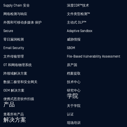
Supply Chain 安全
深度CDR™技术
网络检测与响应
文件类型检测™
外围和可移动多媒体 保护
主动式 DLP™
Secure
Adaptive Sandbox
零日漏洞检测
威胁情报
Email Security
SBOM
文件传输管理
File-Based Vulnerability Assessment
OT 和网络物理系统
原产国
跨领域解决方案
档案提取
数据二极管和安全网关
技术中心
OEM 解决方案
研究中心
学院
便携式恶意软件扫描
产品
关于学院
查看所有产品
认证
解决方案
现场培训