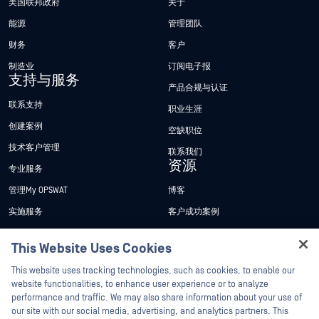
美国联邦政府
关于
能源
管理团队
财务
客户
制造业
订阅电子报
支持与服务
产品合规与认证
联系支持
职业生涯
创建案例
空缺职位
技术客户管理
联系我们
资源
专业服务
管理My OPSWAT
博客
实施服务
客户成功案例
My OPSWAT 门户网站
新闻发布
This Website Uses Cookies
技术文档
新闻报道
Hey there!
This website uses tracking technologies, such as cookies, to enable our
培训
活动
I'm Ozzy, your OPSWAT virtual assistant.
website functionalities, to enhance user experience or to analyze
How can I help you secure what's critical
performance and traffic. We may also share information about your use of
漏洞计划
网络研讨会
合作伙伴
today?
our site with our social media, advertising, and analytics partners. This
产品型录