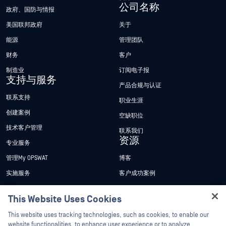
公司名称
政府、国防与情报
美国联邦政府
关于
能源
管理团队
财务
客户
制造业
订阅电子报
支持与服务
产品合规与认证
联系支持
职业生涯
创建案例
空缺职位
技术客户管理
联系我们
资源
专业服务
管理My OPSWAT
博客
实施服务
客户成功案例
My OPSWAT 门户网站
新闻发布
This Website Uses Cookies
技术文档
新闻报道
Hey there!
This website uses tracking technologies, such as cookies, to enable our
培训
活动
I'm Ozzy, your OPSWAT virtual assistant.
website functionalities, to enhance user experience or to analyze