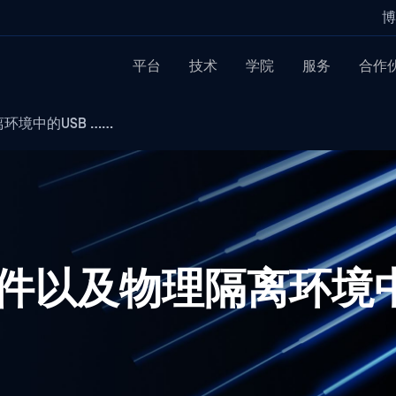
博
平台
技术
学院
服务
合作
离环境中的USB ……
K 文件以及物理隔离环境